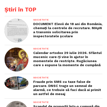
consumption, we will be able to export at a good
Știri în TOP
price, in the interest of Romanians – for
development, jobs and economic growth,” Burduja
SOCIETATE
added.
DOCUMENT Elevii de 18 ani din România,
chemaţi la centrele de recrutare. MApN
a transmis solicitarea prin
Furthermore, it remains of utmost urgency for the
inspectoratele şcolare
Central European states to develop their
interconnections towards the EU’s eastern border,
SOCIETATE
for Europe to continue to diversify its energy
Calendar ortodox 29 iulie 2026. Sfântul
mucenic care-ţi vine în ajutor în
sources and to increase its production, the minister
momentele de restrişte. Rugăciunea
said.
care s espune la momente de cumpănă
„These are big steps that we continue to take and we
SOCIETATE
will not stop, regardless of the manipulations and
Fraude prin SMS cu taxe false de
parcare. DNSC trage un semnal de
destabilization attempts of those who do not want
alarmă, ce trebuie să faci dacă ai primit
either a Romania or a Europe on their own feet,
un astfel de mesaj
without toxic energy dependencies,” added
SOCIETATE
Sebastian Burduja. AGERPRES
Scandal de proporții într-o comună din