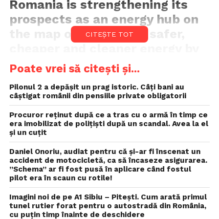
Romania is strengthening its
prospects as an energy hub on
the map of Europe for safer,
CITEȘTE TOT
cheaper and cleaner energy by
participating in the Green
Poate vrei să citești și...
Corridor project, Energy
Pilonul 2 a depășit un prag istoric. Câți bani au
Minister Sebastian Burduja
câștigat românii din pensiile private obligatorii
wrote on his Facebook page on
Procuror reţinut după ce a tras cu o armă în timp ce
Monday.
era imobilizat de poliţişti după un scandal. Avea la el
și un cuțit
„Today [Monday, editor’s note], at the ministerial
Daniel Onoriu, audiat pentru că și-ar fi înscenat un
meeting in Budapest, together with counterparts
accident de motocicletă, ca să încaseze asigurarea.
from Hungary, Azerbaijan, Georgia and Bulgaria, we
”Schema” ar fi fost pusă în aplicare când fostul
discussed the Green Corridor, the biggest green
pilot era în scaun cu rotile!
energy project in the European Union. It will
Imagini noi de pe A1 Sibiu – Pitești. Cum arată primul
connect renewable energy produced in the five
tunel rutier forat pentru o autostradă din România,
countries, with Romania playing a central role. The
cu puțin timp înainte de deschidere