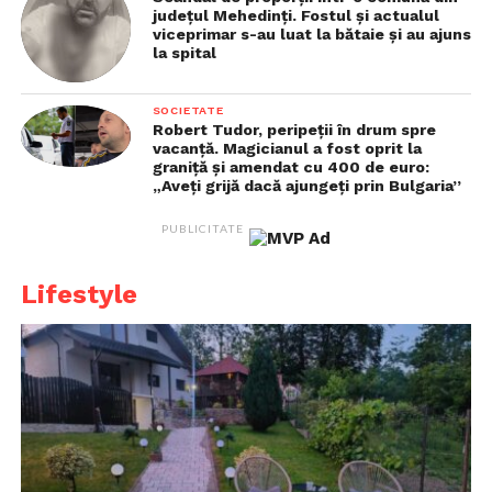
județul Mehedinți. Fostul și actualul
viceprimar s-au luat la bătaie și au ajuns
la spital
Vizualizări:
107
SOCIETATE
Robert Tudor, peripeții în drum spre
vacanță. Magicianul a fost oprit la
graniță și amendat cu 400 de euro:
„Aveți grijă dacă ajungeți prin Bulgaria”
PUBLICITATE
Lifestyle