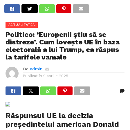
ACTUALITATEA
Politico: ‘Europenii știu să se
distreze’. Cum loveşte UE în baza
electorală a lui Trump, ca răspus
la tarifele vamale
De
admin
Publicat în
9 aprilie 2025
Răspunsul UE la decizia
președintelui american
Donald