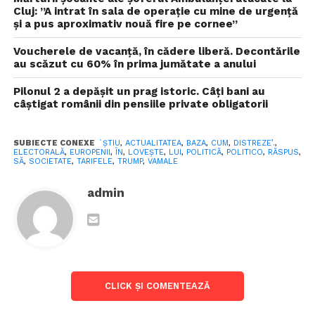
vită (Kansas și Nebraska), piese auto (Michigan),
Cluj: ”A intrat în sala de operaţie cu mine de urgenţă
tutun (Florida) și produse din lemn (Carolina de
şi a pus aproximativ nouă fire pe cornee”
Nord, Georgia și Alabama), sectoare americane care
Voucherele de vacanță, în cădere liberă. Decontările
depind puternic de exporturile transatlantice.
au scăzut cu 60% în prima jumătate a anului
Țările membre urmează să
Pilonul 2 a depășit un prag istoric. Câți bani au
câștigat românii din pensiile private obligatorii
voteze miercuri noile tarife,
fără să se aștepte opoziție
SUBIECTE CONEXE
`ȘTIU
,
ACTUALITATEA
,
BAZA
,
CUM
,
DISTREZE’.
,
semnificativă
ELECTORALĂ
,
EUROPENII
,
ÎN
,
LOVEȘTE
,
LUI
,
POLITICĂ
,
POLITICO
,
RĂSPUS
,
SĂ
,
SOCIETATE
,
TARIFELE
,
TRUMP
,
VAMALE
Se pare că experții în comerț ai UE au adăugat un
admin
strop de creativitate în interpretarea codurilor
vamale, combinând expertiza tehnică cu un soi de
agresivitate pasivă, cu scopul de a lovi în baza
electorală a lui Trump, adică în statele republicane,
roşii. Țările membre urmează să voteze miercuri
noile tarife, fără să se aștepte opoziție semnificativă,
CLICK ȘI COMENTEAZĂ
scrie sursa citată.