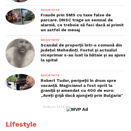
Alte exporturi pe care le
SOCIETATE
țintește UE
Fraude prin SMS cu taxe false de
parcare. DNSC trage un semnal de
alarmă, ce trebuie să faci dacă ai primit
UE țintește și alte exporturi din state republicane:
un astfel de mesaj
carne de vită din Kansas și Nebraska, carne de pasăre
SOCIETATE
din Louisiana, piese auto din Michigan, țigări din
Scandal de proporții într-o comună din
Florida și produse din lemn din Carolina de Nord,
județul Mehedinți. Fostul și actualul
viceprimar s-au luat la bătaie și au ajuns
Georgia și Alabama.
la spital
Deși Comisia a scos whisky-ul din lista finală după
SOCIETATE
presiunile Franței, Italiei și Irlandei, alte produse de
Robert Tudor, peripeții în drum spre
nișă menite să provoace disconfort au fost incluse:
vacanță. Magicianul a fost oprit la
graniță și amendat cu 400 de euro:
„Aveți grijă dacă ajungeți prin Bulgaria”
– înghețată din Arizona
PUBLICITATE
– batiste din Carolina de Sud
Lifestyle
– pături electrice din Alabama