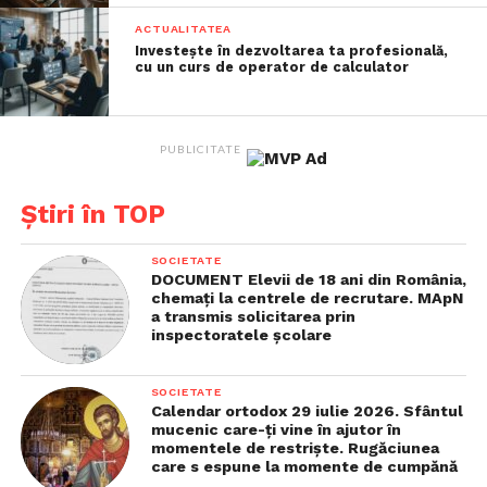
SUA este al doilea cel mai mare producător și
ACTUALITATEA
exportator de soia din lume, iar tarifele europene vor
Investește în dezvoltarea ta profesională,
afecta un sector deja slăbit de măsurile de represalii
cu un curs de operator de calculator
ale Chinei, de concurența globală tot mai mare și de
scăderea prețurilor.
PUBLICITATE
Mai mult: 82,5% din exporturile americane de soia
către UE provin din Louisiana, statul natal al
Știri în TOP
președintelui Camerei Reprezentanților, Mike
Johnson.
SOCIETATE
DOCUMENT Elevii de 18 ani din România,
chemaţi la centrele de recrutare. MApN
Nu e de mirare că producătorii americani de soia au
a transmis solicitarea prin
criticat vehement agresivitatea comercială a lui
inspectoratele şcolare
Trump luna trecută, cerând administrației „să
reconsidere tarifele impuse Canadei, Mexicului și
SOCIETATE
Chinei, precum și cele planificate”. Până acum,
Calendar ortodox 29 iulie 2026. Sfântul
mucenic care-ţi vine în ajutor în
îintește nsă, președintele a transmis că „nu ia în
momentele de restrişte. Rugăciunea
calcul” suspendarea noilor tarife.
care s espune la momente de cumpănă