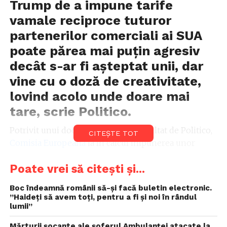
Trump
de a impune
tarife
vamale
reciproce tuturor
partenerilor comerciali ai
SUA
poate părea mai puțin agresiv
decât s-ar fi așteptat unii, dar
vine cu o doză de creativitate,
lovind acolo unde doare mai
tare, scrie Politico.
Potrivit unui document intern consultat de Politico,
CITEȘTE TOT
Comisia Europeană
ia în calcul impunerea unor
tarife de până la 25% asupra unei game largi de
Poate vrei să citești și...
exporturi americane în valoare de aproximativ 22,1
miliarde de euro, conform importurilor UE din 2024.
Boc îndeamnă românii să-și facă buletin electronic.
”Haideți să avem toți, pentru a fi și noi în rândul
Lista include produse agricole și industriale
lumii”
obișnuite, precum soia şi carne (Louisiana), carnea de
Mărturii șocante ale șoferul Ambulanței atacate la