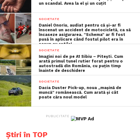
un scandal. Avea la el și un cuțit
României.
SOCIETATE
Câteva albume au fost disponibile la noi și după 1989.
Daniel Onoriu, audiat pentru că și-ar fi
Printre acestea, cele care au inclus și fotbaliștii
înscenat un accident de motocicletă, ca să
încaseze asigurarea. ”Schema” ar fi fost
”generației de aur” – Gheorghe Hagi, Dan Petrescu,
pusă în aplicare când fostul pilot era în
Ilie Dumitrescu și ceilalți.
scaun cu rotile!
SOCIETATE
Imagini noi de pe A1 Sibiu – Pitești. Cum
Așadar, dacă vei găsi prin casă un astfel de album, să
arată primul tunel rutier forat pentru o
știi că acesta, dacă este complet și în stare bună, îți
autostradă din România, cu puțin timp
înainte de deschidere
poate aduce mii de euro. Se caută însă și albume ușor
deteriorate, cu condiția să aibă cât mai multe
SOCIETATE
Dacia Duster Pick-up, noua „mașină de
abțibilduri originale.
muncă” românească. Cum arată și cât
poate căra noul model
Citește și
Un bărbat fără adăpost, șocat după ce a
câștigat un milion de dolari: „Cum adică, nu sunt 200
PUBLICITATE
de dolari?”
Știri în TOP