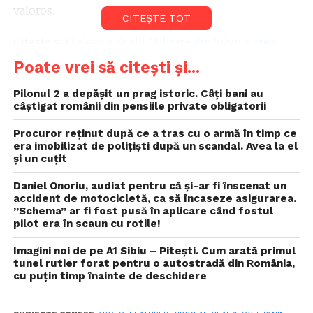
valoros.
CITEȘTE TOT
Citește și
O elevă a Școlii Militare din Sibiu a creat
bocancii care transformă mersul pe jos în energie
Poate vrei să citești și...
electrică. Militarii vor putea să-și încarce telefoanele
în timp ce bat pas de defilare
Pilonul 2 a depășit un prag istoric. Câți bani au
câștigat românii din pensiile private obligatorii
Cel mai valoros este considerat albumul Panini din
Procuror reţinut după ce a tras cu o armă în timp ce
1970, lansat cu prilejul Campionatului Mondial de
era imobilizat de poliţişti după un scandal. Avea la el
și un cuțit
Fotbal din Mexic, la care a participat și România.
Respectivul album a fost și primul lansat în România
Daniel Onoriu, audiat pentru că și-ar fi înscenat un
în epoca lui Nicolae Ceaușescu.
accident de motocicletă, ca să încaseze asigurarea.
”Schema” ar fi fost pusă în aplicare când fostul
pilot era în scaun cu rotile!
Imagini noi de pe A1 Sibiu – Pitești. Cum arată primul
tunel rutier forat pentru o autostradă din România,
cu puțin timp înainte de deschidere