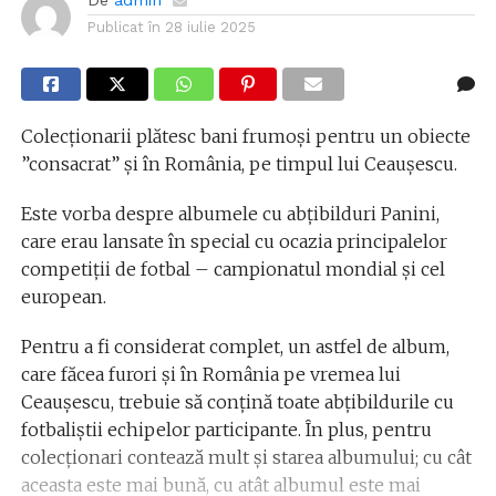
Publicat în
28 iulie 2025
Colecționarii plătesc bani frumoși pentru un obiecte
”consacrat” și în România, pe timpul lui Ceaușescu.
Este vorba despre albumele cu abțibilduri Panini,
care erau lansate în special cu ocazia principalelor
competiții de fotbal – campionatul mondial și cel
european.
Pentru a fi considerat complet, un astfel de album,
care făcea furori și în România pe vremea lui
Ceaușescu, trebuie să conțină toate abțibildurile cu
fotbaliștii echipelor participante. În plus, pentru
colecționari contează mult și starea albumului; cu cât
aceasta este mai bună, cu atât albumul este mai