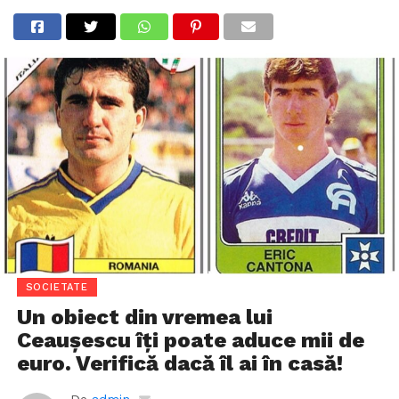
SOCIETATE
Un obiect din vremea lui
Ceaușescu îți poate aduce mii de
euro. Verifică dacă îl ai în casă!
De
admin