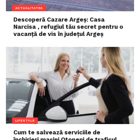
ACTUALITATEA
Descoperă Cazare Argeș: Casa
Narcisa , refugiul tău secret pentru o
vacanță de vis în județul Argeș
LIFESTYLE
Cum te salvează serviciile de
închirieri mașini Otopeni de traficul