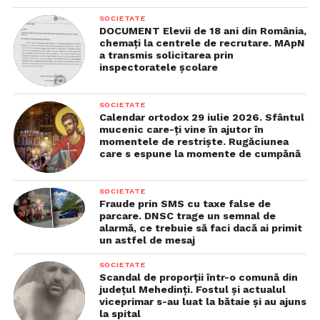
SOCIETATE
DOCUMENT Elevii de 18 ani din România,
chemaţi la centrele de recrutare. MApN
a transmis solicitarea prin
inspectoratele şcolare
SOCIETATE
Calendar ortodox 29 iulie 2026. Sfântul
mucenic care-ţi vine în ajutor în
momentele de restrişte. Rugăciunea
care s espune la momente de cumpănă
SOCIETATE
Fraude prin SMS cu taxe false de
Vizualizări:
138
parcare. DNSC trage un semnal de
alarmă, ce trebuie să faci dacă ai primit
un astfel de mesaj
SOCIETATE
Scandal de proporții într-o comună din
județul Mehedinți. Fostul și actualul
viceprimar s-au luat la bătaie și au ajuns
la spital