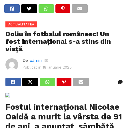
ACTUALITATEA
Doliu în fotbalul românesc! Un
fost internațional s-a stins din
viață
De
admin
Publicat în
18 ianuarie 2025
Fostul internaţional Nicolae
Oaidă a murit la vârsta de 91
de ani, a anunţat, sâmbătă,