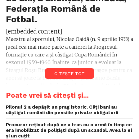
Federaţia Română de
Fotbal.
[embedded content]
Maestru al sportului, Nicolae Oaidă (n. 9 aprilie 1933) a
jucat cea mai mare parte a carierei la Progresul,
formaţie cu care a şi câştigat Cupa României în
sezonul 1959-1960. Înainte, ca junior, a evoluat la
Steagul Roşu Braşov şi Locomotiva Braşov, pentru ca
CITEȘTE TOT
apoi să joace la Dinamo Braşov şi Dinamo Bacău,
înaintea trecerii sale, în 1957, la Progresul. Fostul
atacant are peste 200 de meciuri şi 79 de goluri în
Poate vrei să citești și...
prima ligă din România, scrie news.ro.
Pilonul 2 a depășit un prag istoric. Câți bani au
câștigat românii din pensiile private obligatorii
Nicolae Oaidă a îmbrăcat şi tricoul echipei naţionale
a României, pentru care a evoluat în 7 partide,
Procuror reţinut după ce a tras cu o armă în timp ce
reuşind să înscrie şi un gol.
era imobilizat de poliţişti după un scandal. Avea la el
și un cuțit