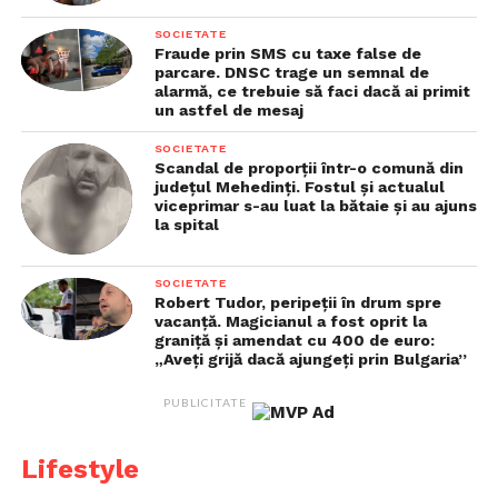
SOCIETATE
Fraude prin SMS cu taxe false de
parcare. DNSC trage un semnal de
alarmă, ce trebuie să faci dacă ai primit
un astfel de mesaj
SOCIETATE
Scandal de proporții într-o comună din
județul Mehedinți. Fostul și actualul
viceprimar s-au luat la bătaie și au ajuns
la spital
SOCIETATE
Robert Tudor, peripeții în drum spre
vacanță. Magicianul a fost oprit la
graniță și amendat cu 400 de euro:
„Aveți grijă dacă ajungeți prin Bulgaria”
PUBLICITATE
Lifestyle