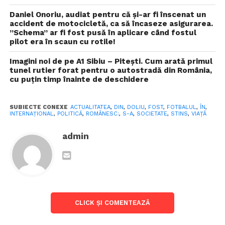
Activitatea de antrenor şi-a început-o la Flacăra Roşie
Daniel Onoriu, audiat pentru că și-ar fi înscenat un
Bucureşti, în Divizia C (1969-1970). Din 1971, timp de
accident de motocicletă, ca să încaseze asigurarea.
”Schema” ar fi fost pusă în aplicare când fostul
doi ani, a fost angajatul Federaţiei Libiene de Fotbal,
pilot era în scaun cu rotile!
ca antrenor al echipei naţionale şi al formaţiei de
club Ahly Bengazi.
Imagini noi de pe A1 Sibiu – Pitești. Cum arată primul
tunel rutier forat pentru o autostradă din România,
cu puțin timp înainte de deschidere
La reîntoarcerea în ţară a antrenat mai multe
divizionare: Mureşul Deva, Viitorul Vaslui, Progresul
Bucureşti, Tractorul Braşov, Jiul Petroşani, Autobuzul
SUBIECTE CONEXE
ACTUALITATEA
,
DIN
,
DOLIU
,
FOST
,
FOTBALUL
,
ÎN
,
INTERNAŢIONAL
,
POLITICĂ
,
ROMÂNESC:
,
S-A
,
SOCIETATE
,
STINS
,
VIAȚĂ
Bucureşti. A antrenat, de asemenea, în Maroc, Egipt şi
Liban.
admin
Ulterior a activat şi ca observator federal şi membru
al comisiilor jurisdicţionale FRF.
Vizualizări:
142
CLICK ȘI COMENTEAZĂ