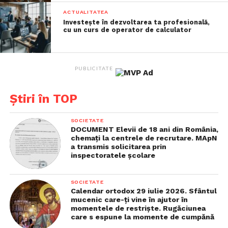
ACTUALITATEA
Investește în dezvoltarea ta profesională,
cu un curs de operator de calculator
PUBLICITATE
Știri în TOP
SOCIETATE
DOCUMENT Elevii de 18 ani din România,
chemaţi la centrele de recrutare. MApN
a transmis solicitarea prin
inspectoratele şcolare
SOCIETATE
Calendar ortodox 29 iulie 2026. Sfântul
mucenic care-ţi vine în ajutor în
momentele de restrişte. Rugăciunea
care s espune la momente de cumpănă