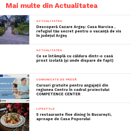
Mai multe din Actualitatea
ACTUALITATEA
Descoperă Cazare Argeș: Casa Narcisa ,
refugiul tău secret pentru o vacanță de vis
în județul Argeș
ACTUALITATEA
Ce se întâmplă cu căldura dintr-o casă
prost izolată (și unde dispare de fapt)
COMUNICATE DE PRESĂ
Cursuri gratuite pentru angajații din
regiunea Centru în cadrul proiectului
COMPETENCE CENTER
LIFESTYLE
5 restaurante fine dining în București,
aproape de Casa Poporului