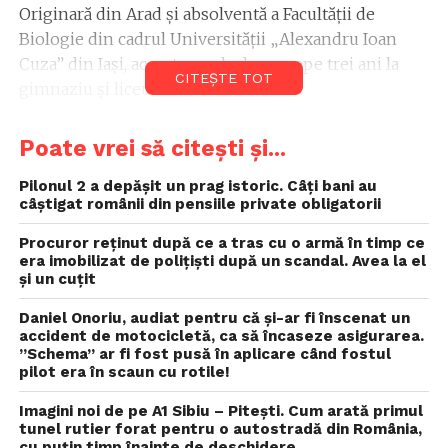
Originară din Arad și absolventă a Facultății de
Biologie din cadrul Universității „Alexandru Ioan
Cuza” din Iași, aceasta preda de aproape trei ani la
CITEȘTE TOT
gimnaziu și liceu.
Cazul a fost semnalat de către elevi conducerii
Poate vrei să citești și...
unității de învățământ, care ar fi distribuit imagini
indecente cu profesoara.
Pilonul 2 a depășit un prag istoric. Câți bani au
câștigat românii din pensiile private obligatorii
„Și-a dat demisia”
, a declarat Livia Panțiru, director
Procuror reţinut după ce a tras cu o armă în timp ce
adjunct al liceului, potrivit bzi.ro. În schimb,
era imobilizat de poliţişti după un scandal. Avea la el
directorul unității, Liliana Carp, a precizat că demisia
și un cuțit
nu a fost confirmată:
„Dacă se vor confirma zvonurile,
Daniel Onoriu, audiat pentru că și-ar fi înscenat un
vom intra în comisia de etică și vom face toate
accident de motocicletă, ca să încaseze asigurarea.
procedurile legale”
, a spus Carp.
”Schema” ar fi fost pusă în aplicare când fostul
pilot era în scaun cu rotile!
Inspectoratul Școlar Județean Iași a declarat că
Imagini noi de pe A1 Sibiu – Pitești. Cum arată primul
tratează cazul cu seriozitate maximă, iar dacă
tunel rutier forat pentru o autostradă din România,
cu puțin timp înainte de deschidere