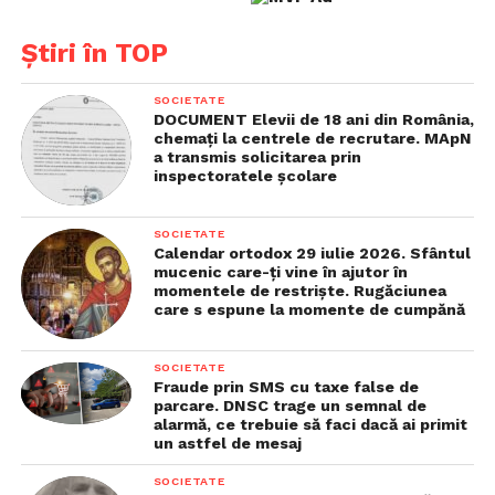
Claudia Covaciu nu a oferit niciun răspuns cu privire
Știri în TOP
la acuzații. Conducerea liceului și Inspectoratul
Școlar continuă ancheta pentru a stabili exact ce s-a
SOCIETATE
întâmplat și dacă imaginile sunt reale.
DOCUMENT Elevii de 18 ani din România,
chemaţi la centrele de recrutare. MApN
Citește și:
Ce diferență de vârstă e între Ilinca Vandici
a transmis solicitarea prin
inspectoratele şcolare
și noul ei iubit, Bogdan Boitor. Vedeta TV iubește din
nou, la 3 ani de la divorțul de Andrei Neacșu
SOCIETATE
Calendar ortodox 29 iulie 2026. Sfântul
mucenic care-ţi vine în ajutor în
momentele de restrişte. Rugăciunea
care s espune la momente de cumpănă
SOCIETATE
Fraude prin SMS cu taxe false de
parcare. DNSC trage un semnal de
alarmă, ce trebuie să faci dacă ai primit
un astfel de mesaj
SOCIETATE