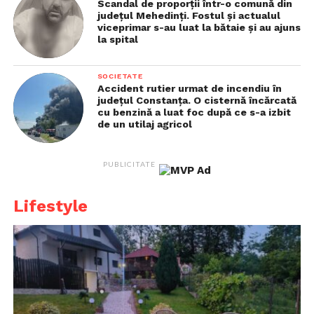
Scandal de proporții într-o comună din
județul Mehedinți. Fostul și actualul
viceprimar s-au luat la bătaie și au ajuns
la spital
Vizualizări:
969
SOCIETATE
Accident rutier urmat de incendiu în
județul Constanța. O cisternă încărcată
cu benzină a luat foc după ce s-a izbit
de un utilaj agricol
PUBLICITATE
Lifestyle