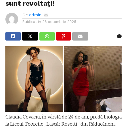
sunt revoltați!
De
admin
Publicat în
26 octombrie 2025
Claudia Covaciu, în vârstă de 24 de ani, predă biologia
la Liceul Teoretic „Lascăr Rosetti” din Răducăneni.