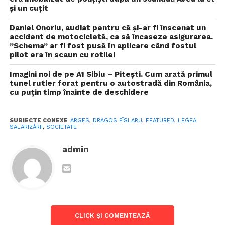
și un cuțit
Guvernul anunţă creşteri salariale și liber la angajări
Daniel Onoriu, audiat pentru că și-ar fi înscenat un
în 47 de companii locale, deși Ilie Bolojan anunța
accident de motocicletă, ca să încaseze asigurarea.
reduceri de personal „acolo unde nu se justifică”
”Schema” ar fi fost pusă în aplicare când fostul
pilot era în scaun cu rotile!
„A fost destul de mult feedback care ne-a venit fără
Imagini noi de pe A1 Sibiu – Pitești. Cum arată primul
să-l cerem, în sensul că fusese un proiect scos pe
tunel rutier forat pentru o autostradă din România,
cu puțin timp înainte de deschidere
surse care a determinat foarte multă agitaţie în
spaţiul public, şi acest lucru, bineînţeles, ne-a făcut
să verificăm anumite ipoteze în proiectul respectiv.
SUBIECTE CONEXE
ARGES
,
DRAGOS PÎSLARU
,
FEATURED
,
LEGEA
SALARIZĂRII
,
SOCIETATE
Deci, cu toate lucrurile acestea pregătite, Ministerul
Muncii este gata să susţină procesul de mediere al
admin
preşedintelui ţării şi, de altfel, avem întâlniri într-o
cadenţă destul de mare începând cu începutul
săptămânii viitoare”, a subliniat ministrul.
El a menţionat că elementele legate de anvelopă
versus numărul angajaţilor din sectorul public sau
CLICK ȘI COMENTEAZĂ