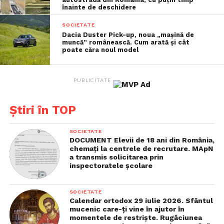
înainte de deschidere
a subliniat Pîslaru.
SOCIETATE
Dacia Duster Pick-up, noua „mașină de
muncă” românească. Cum arată și cât
poate căra noul model
PUBLICITATE
Știri în TOP
SOCIETATE
DOCUMENT Elevii de 18 ani din România,
chemaţi la centrele de recrutare. MApN
a transmis solicitarea prin
inspectoratele şcolare
Vizualizări:
73
SOCIETATE
Calendar ortodox 29 iulie 2026. Sfântul
mucenic care-ţi vine în ajutor în
momentele de restrişte. Rugăciunea