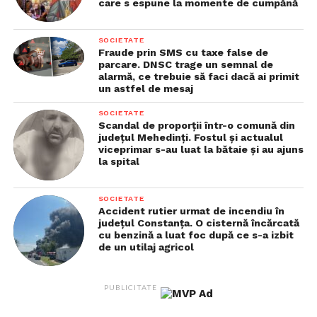
care s espune la momente de cumpănă
SOCIETATE
Fraude prin SMS cu taxe false de
parcare. DNSC trage un semnal de
alarmă, ce trebuie să faci dacă ai primit
un astfel de mesaj
SOCIETATE
Scandal de proporții într-o comună din
județul Mehedinți. Fostul și actualul
viceprimar s-au luat la bătaie și au ajuns
la spital
SOCIETATE
Accident rutier urmat de incendiu în
județul Constanța. O cisternă încărcată
cu benzină a luat foc după ce s-a izbit
de un utilaj agricol
PUBLICITATE