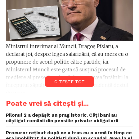
Ministrul interimar al Muncii, Dragoş Pîslaru, a
declarat joi, despre legea salarizării, că au mers cu o
propunere de acord politic către partide, iar
Ministerul Muncii este gata să susţină procesul de
mediere al preşedintelui ţării şi vor avea întâlniri la
CITEȘTE TOT
începutul săptămânii viitoare, într-o cadenţă destul
de mare.
Poate vrei să citești și...
Dragoş Pîslaru a declarat că au mers cu o propunere
de acord politic către partide, pe legea salarizării
Pilonul 2 a depășit un prag istoric. Câți bani au
câștigat românii din pensiile private obligatorii
unice, „plecând de la proiectul care a fost lăsat de
ministrul Florin Manole şi adăugând în plus, cât a
Procuror reţinut după ce a tras cu o armă în timp ce
avut timp, elemente de analiză adiţională”.
era imobilizat de poliţişti după un scandal. Avea la el