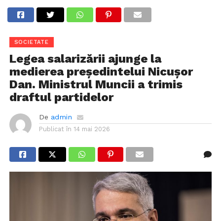
SOCIETATE
Legea salarizării ajunge la
medierea preşedintelui Nicuşor
Dan. Ministrul Muncii a trimis
draftul partidelor
De
admin
Publicat în
14 mai 2026