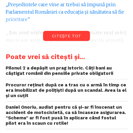
„Preşedintele care vine ar trebui să impună prin
Parlamentul României ca educaţia şi sănătatea să fie
prioritare”
„Am avut niște planuri, proiecte, poate mai mici,
CITEȘTE TOT
dar n-am avut un plan, cum se spune în armată,
strategic. Strategia înseamnă o privire pe
termen lung și o știință a viitorului, pe care să o
Poate vrei să citești și...
inoculăm din punct de vedere al conducătorilor
Pilonul 2 a depășit un prag istoric. Câți bani au
poporului de rând
”. Academicianul atrage atenția că
câștigat românii din pensiile private obligatorii
România a intrat în NATO și în Uniunea Europeană
fără o viziune de dezvoltare internă, ci doar ca o
Procuror reţinut după ce a tras cu o armă în timp ce
era imobilizat de poliţişti după un scandal. Avea la el
tactică geopolitică.
și un cuțit
„Intrarea în NATO și în UE a fost mai mult o tactică
Daniel Onoriu, audiat pentru că și-ar fi înscenat un
decât o strategie. Am redevenit europeni din punct
accident de motocicletă, ca să încaseze asigurarea.
”Schema” ar fi fost pusă în aplicare când fostul
de vedere instituțional, pentru că altminte, spiritual,
pilot era în scaun cu rotile!
geografic, eram europeni. N-am avut un plan