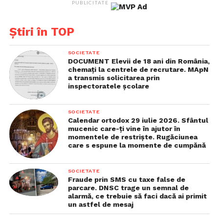
PUBLICITATE
„Demnitatea – cuvântul care
trebuie să ne definească
Știri în TOP
România 2050”
SOCIETATE
DOCUMENT Elevii de 18 ani din România,
chemaţi la centrele de recrutare. MApN
a transmis solicitarea prin
inspectoratele şcolare
SOCIETATE
Calendar ortodox 29 iulie 2026. Sfântul
mucenic care-ţi vine în ajutor în
momentele de restrişte. Rugăciunea
care s espune la momente de cumpănă
SOCIETATE
Fraude prin SMS cu taxe false de
Întrebat care ar trebui să fie deviza pentru România
parcare. DNSC trage un semnal de
următorilor 25 de ani, Ioan-Aurel Pop a răspuns fără
alarmă, ce trebuie să faci dacă ai primit
un astfel de mesaj
ezitare: „Cred că dacă ar fi să rezum totul la un