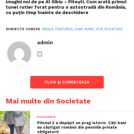
strategic adevărat, însă nu e foarte târziu să-l facem”.
Imagini noi de pe A1 Sibiu – Pitești. Cum arată primul
tunel rutier forat pentru o autostradă din România,
cu puțin timp înainte de deschidere
SUBIECTE CONEXE
ARGES
,
FEATURED
,
IOAN-AUREL POP
,
SOCIETATE
admin
CLICK ȘI COMENTEAZĂ
Mai multe din Societate
Ioan Aurel Pop „Avem nevoie de
oameni de stat, nu doar de
ECONOMIE
oameni politici”
Pilonul 2 a depășit un prag istoric. Câți bani
au câștigat românii din pensiile private
Ioan-Aurel Pop face o distincție esențială între
obligatorii