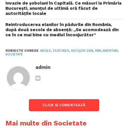
Invazie de șobolani în Capitală. Ce măsuri ia Primăria
Citește și
Avertismentul lui Grindeanu pentru
București, anunțul de ultimă oră făcut de
Bolojan după asumarea legii pensiilor magistraților:
autoritățile locale
“A pierdut vremea”
Reintroducerea elanilor în pădurile din România,
după două secole de absență: „Se acomodează din
”Legea introduce Registrul Unic al Transparenței
ce în ce mai bine cu mediul înconjurător”
Intereselor (RUTI), o platformă publică menită să
asigure un dialog deschis și echitabil între
SUBIECTE CONEXE
ARGES
,
FEATURED
,
NICUŞOR DAN
,
PARLAMENTARI
,
parlamentari și reprezentanții societății.
SOCIETATE
Principalele prevederi ale noii reglementări includ
admin
obligativitatea înregistrării întâlnirilor dintre
parlamentari și terți în RUTI cu 48 de ore înainte. În
cazul întâlnirilor neplanificate, acestea vor fi
înregistrate în termen de 48 de ore de la
desfășurare”, explică șeful statului.
CLICK ȘI COMENTEAZĂ
Potrivit președintelui, același act normativ
definineste cine sunt terții cu care pot avea loc
Mai multe din Societate
întrevederi: reprezentanți mandatați ai entităților cu