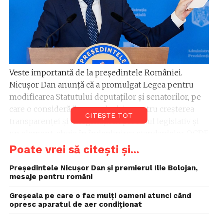
Veste importantă de la președintele României.
Nicușor Dan anunță că a promulgat Legea pentru
modificarea Statutului deputaților și senatorilor, pe
care o consideră ”un pas decisiv pentru creșterea
CITEȘTE TOT
transparenței și integrității în procesul legislativ și
un element-cheie în îndeplinirea standardelor OCDE
(Organizația pentru Cooperare și Dezvoltare
Poate vrei să citești și...
Economică – n.r.) asumate de România”.
Preşedintele Nicuşor Dan şi premierul Ilie Bolojan,
mesaje pentru români
Nicușor Dan a precizat, pe pagina lui de Facebook, ce
prevede acest act normativ care îi vizează direct pe
Greșeala pe care o fac mulți oameni atunci când
aleși.
opresc aparatul de aer condiționat