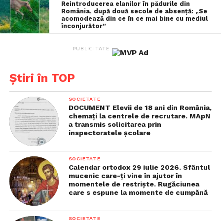
Reintroducerea elanilor în pădurile din
răspunderii pe reforma pensiilor speciale. Pleacă la
România, după două secole de absență: „Se
acomodează din ce în ce mai bine cu mediul
Viena, pentru o întâlnire crucială!
înconjurător”
PUBLICITATE
Știri în TOP
SOCIETATE
DOCUMENT Elevii de 18 ani din România,
chemaţi la centrele de recrutare. MApN
a transmis solicitarea prin
inspectoratele şcolare
SOCIETATE
Calendar ortodox 29 iulie 2026. Sfântul
mucenic care-ţi vine în ajutor în
momentele de restrişte. Rugăciunea
care s espune la momente de cumpănă
Vizualizări:
92
SOCIETATE